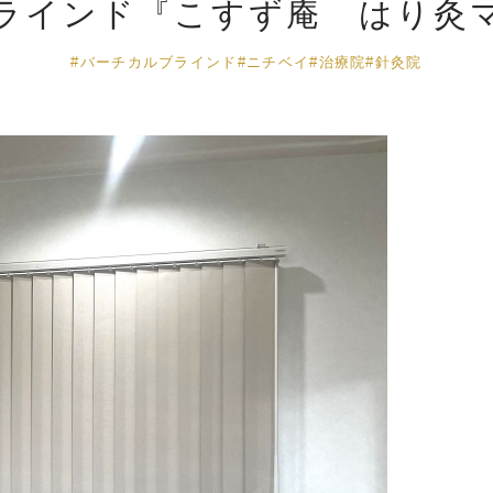
ラインド『こすず庵 はり灸
#バーチカルブラインド
#ニチベイ
#治療院
#針灸院