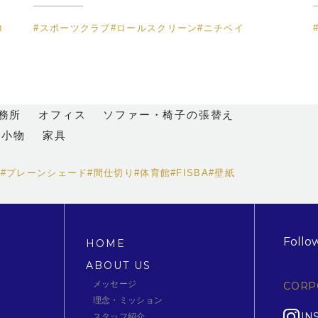
ロ
#スポーツクラブ
#ロールスクリーン
#ニチベイ
務所
オフィス
ソファー・椅子の張替え
ア小物
家具
ン
#プレーンシェード
#間仕切り
#体育館
#FISBA
#壁紙
Follo
HOME
ABOUT US
メッセージ
CORP
理念・ミッション
IN
スタッフ紹介