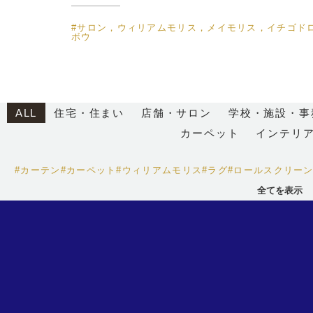
#サロン，ウィリアムモリス，メイモリス，イチゴド
ボウ
ALL
住宅・住まい
店舗・サロン
学校・施設・事
カーペット
インテリ
#カーテン
#カーペット
#ウィリアムモリス
#ラグ
#ロールスクリー
全てを表示