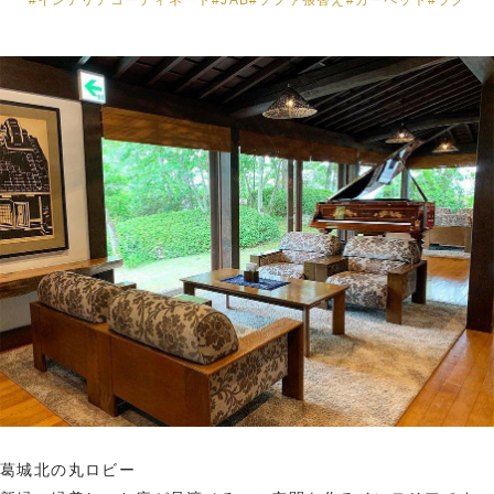
#インテリアコーディネート
#JAB
#ソファ張替え
#カーペット
#ラグ
葛城北の丸ロビー