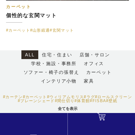
カーペット
個性的な玄関マット
#カーペット
#山形緞通
#玄関マット
ALL
住宅・住まい
店舗・サロン
学校・施設・事務所
オフィス
ソファー・椅子の張替え
カーペット
インテリア小物
家具
#カーテン
#カーペット
#ウィリアムモリス
#ラグ
#ロールスクリーン
#プレーンシェード
#間仕切り
#体育館
#FISBA
#壁紙
全てを表示